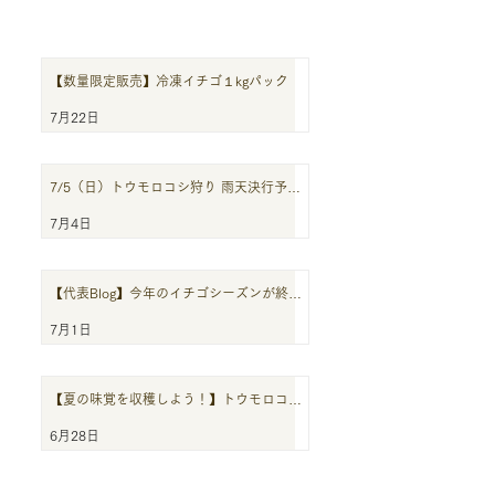
【数量限定販売】冷凍イチゴ１kgパック
7月22日
7/5（日）トウモロコシ狩り 雨天決行予定
です
7月4日
【代表Blog】今年のイチゴシーズンが終わ
りました
7月1日
【夏の味覚を収穫しよう！】トウモロコシ
狩り
6月28日