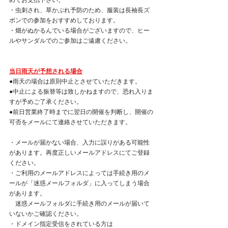
めてお支払下さい。
・虫刺され、草かぶれ予防のため、服装は長袖長ズ
ボンでの参加をおすすめしております。
・畑がぬかるんでいる場合がございますので、ヒー
ルやサンダルでのご参加はご遠慮ください。
当日雨天が予想される場合
●雨天の場合は原則中止とさせていただきます。
●中止による振替等は致しかねますので、恐れ入りま
すが予めご了承ください。
●前日営業終了時までに翌日の開催を判断し、開催の
可否をメールにて連絡させていただきます。
・メールが届かない場合、入力に誤りがある可能性
があります。再度正しいメールアドレスにてご登録
ください。
・ご利用のメールアドレスによっては手続き用のメ
ールが「迷惑メールフォルダ」に入ってしまう場合
があります。
・
迷惑メールフォルダに手続き用のメールが届いて
いないかご確認ください。
・ドメイン指定受信をされている方は