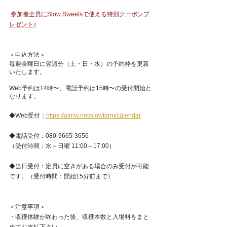
 参加者全員にSlow Sweetsで使える特別クーポンプ
レゼント♪
＜申込方法＞ 
毎週金曜日に翌週分（土・日・水）の予約枠を更新
いたします。
Web予約は14時〜、電話予約は15時〜の受付開始と
なります。
◆Web受付：
https://airrsv.net/slowfarm/calendar
◆電話受付：080-9665-3656
（受付時間：水～日曜 11:00～17:00）
◆当日受付：定員に空きがある場合のみ受付が可能
です。（受付時間：開始15分前まで）
＜注意事項＞ 
・収穫体験が終わった後、収穫本数と入場料をまと