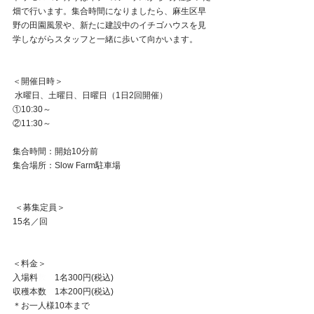
畑で行います。集合時間になりましたら、麻生区早
野の田園風景や、新たに建設中のイチゴハウスを見
学しながらスタッフと一緒に歩いて向かいます。
＜開催日時＞
 水曜日、土曜日、日曜日（1日2回開催）
①10:30～
②11:30～ 
集合時間：開始10分前
集合場所：Slow Farm駐車場
 ＜募集定員＞ 
15名／回  
＜料金＞ 
入場料
数　
1名300円(税込)  
収穫本数　1本200円(税込) 
＊お一人様10本まで  