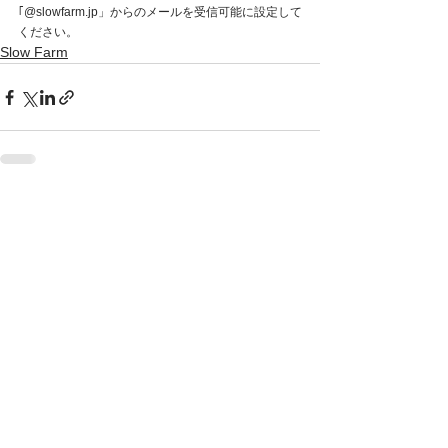
｢@slowfarm.jp」からのメールを受信可能に設定して
ください。
Slow Farm
すべて表示
最新記事