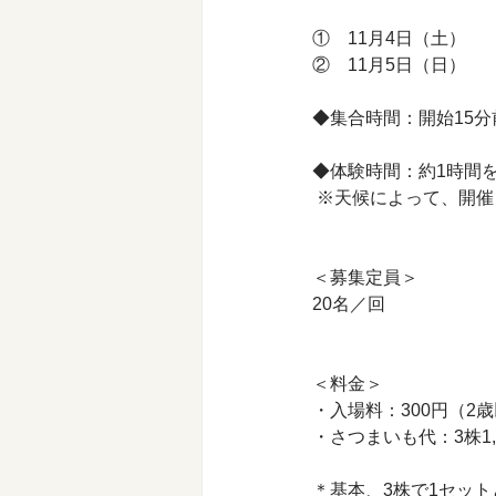
①　11月4日（土）
②　11月5日（日）
◆集合時間：開始15
◆体験時間：約1時間
 ※天候によって、開
＜募集定員＞ 
20名／回
＜料金＞ 
・入場料：300円（2
・さつまいも代：3株1,
＊基本、3株で1セッ