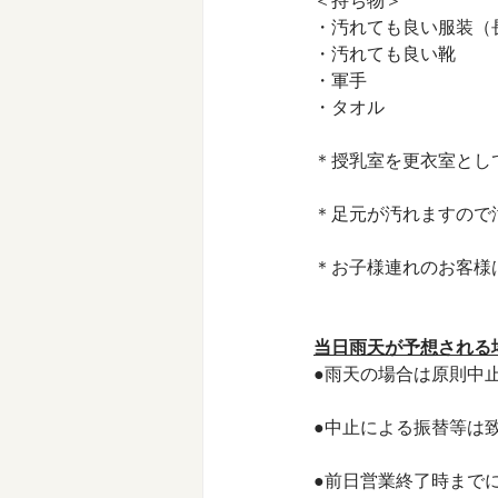
＜持ち物＞
・汚れても良い服装（
・汚れても良い靴
・軍手
・タオル
＊授乳室を更衣室とし
＊足元が汚れますので
＊お子様連れのお客様
当日雨天が予想される
●雨天の場合は原則中
●中止による振替等は
●前日営業終了時まで