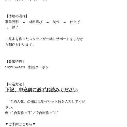
【体験の流れ】
事前説明　→　材料選び　→　制作　→　仕上げ　
→　終了
・見本を作ったスタッフが一緒にサポートをしなが
ら制作を行います。
【参加特典】
Slow Sweets　割引クーポン
【申込方法】
下記、申込前に必ずお読みください
  『予約人数』の欄には制作セット数を入力してくだ
さい。 
例：1台製作＝"1" ／ 2台制作＝”２” 
▼ご予約はこちら▼