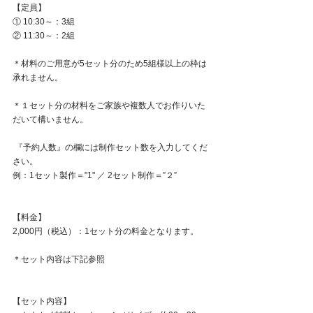
【定員】
① 10:30～：3組
② 11:30～：2組
＊材料のご用意が5セット分のため5組様以上の枠は
承れません。
＊１セット分の材料をご家族や複数人でお作りいた
だいて構いません。
 『予約人数』の欄には制作セット数を入力してくだ
さい。 
例：1セット製作＝"1" ／ 2セット制作＝”２” 
【料金】
2,000円（税込）：1セット分の料金となります。 
＊セット内容は下記参照
【セット内容】