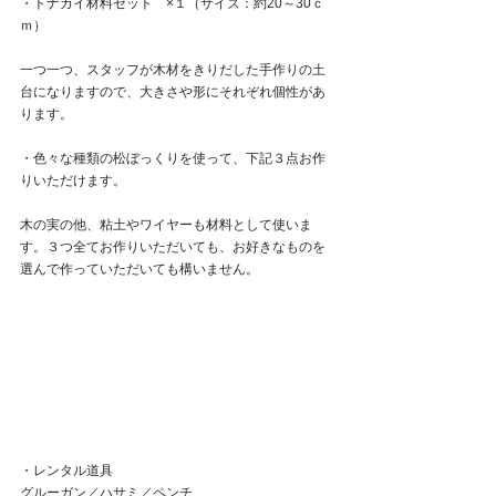
・トナカイ材料セット　×１（サイズ：約20～30ｃ
ｍ）
一つ一つ、スタッフが木材をきりだした手作りの土
台になりますので、大きさや形にそれぞれ個性があ
ります。
・色々な種類の松ぼっくりを使って、下記３点お作
りいただけます。
木の実の他、粘土やワイヤーも材料として使いま
す。３つ全てお作りいただいても、お好きなものを
選んで作っていただいても構いません。
・レンタル道具
グルーガン／ハサミ／ペンチ