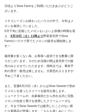
日頃よりSlow Farmをご利用いただきありがとうご
ざいます。
イチゴシーズンが終わったハウスの中で、今年はメ
ロンを栽培していました。
6月下旬に定植したメロンもいよいよ収穫の時期を迎
え、
8月19日（土）11時より
野菜直売所でSlow 
Farmのハウスで育てたメロンの販売を開始致しま
す！
栽培量が多くない為、お客様へ提供できる数量に限
りがございます。そのため当面の間は直売所での販
売のみとさせていただきます。現時点では、事前予
約の受付・販売は致しません。大変恐れ入りますが
予めご了承ください。
また、翌週8月23日（水）からはSlow Sweetsで初め
てメロンを使ったスイーツを販売を致します。
シュークリームや、自家栽培だから作れる沢に完熟
メロンの生絞り果汁を使用したクリームソーダな
ど、今までSlow Sweetsでは販売したことのない新
たな新商品が登場します。こちらも楽しみにしてい