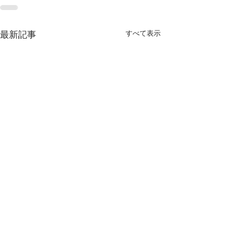
すべて表示
最新記事
7/5（日）トウモロコシ狩
り 雨天決行予定です