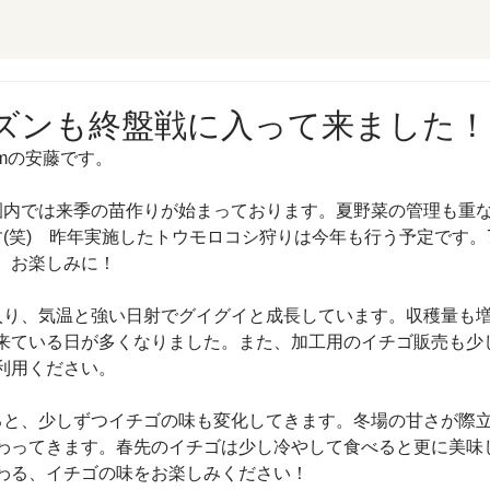
ズンも終盤戦に入って来ました！
armの安藤です。
園内では来季の苗作りが始まっております。夏野菜の管理も重
す(笑)　昨年実施したトウモロコシ狩りは今年も行う予定です。
、お楽しみに！
入り、気温と強い日射でグイグイと成長しています。収穫量も
来ている日が多くなりました。また、加工用のイチゴ販売も少
利用ください。
ると、少しずつイチゴの味も変化してきます。冬場の甘さが際
わってきます。春先のイチゴは少し冷やして食べると更に美味
わる、イチゴの味をお楽しみください！