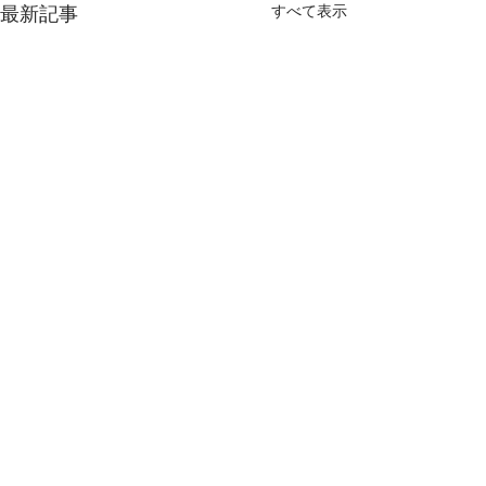
すべて表示
最新記事
7/5（日）トウモロコシ狩
り 雨天決行予定です
7/5（日）トウモロコシ狩り
コメント
をご予約のお客様 現在