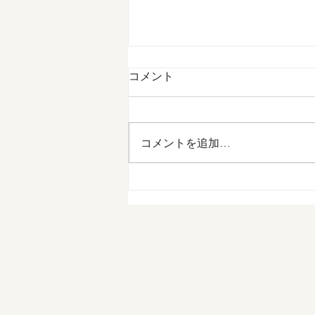
コメント
コメントを追加…
【数量限定販売】冷凍イチゴ
１kgパック