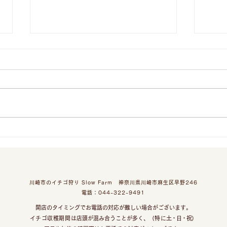
7/5（日）トウモロコシ狩り
雨天決行予定です
7/5（日）トウモロコシ狩りをご
予約のお客様 現在7/5（日）は雨
天の予報ですが、降水量が少ない
予報の為、トウモロコシ狩りを開
催する予定です。 恐れ入ります
【代
が、参加の皆さまは雨具や長靴の
ーズ
準備をお願いいたします。 もし
キャンセルされる場合、申込サイ
トからキャンセル手続きが出来ま
川崎市のイチゴ狩り Slow Farm 神奈川県川崎市麻生区早野246
すのでそちらよりお願いいたしま
​電話：044-322-9491
す。 お気をつけてお越しくださ
開店のタイミングで
お電話の対応が
難しい場合がございます。
いませ。
イチゴ収穫期間
は店頭が混み合うことが多く、
（特に
土・日・祝
）