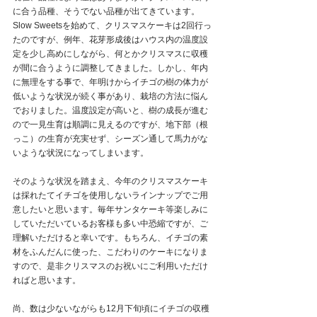
に合う品種、そうでない品種が出てきています。
Slow Sweetsを始めて、クリスマスケーキは2回行っ
たのですが、例年、花芽形成後はハウス内の温度設
定を少し高めにしながら、何とかクリスマスに収穫
が間に合うように調整してきました。しかし、年内
に無理をする事で、年明けからイチゴの樹の体力が
低いような状況が続く事があり、栽培の方法に悩ん
でおりました。温度設定が高いと、樹の成長が進む
ので一見生育は順調に見えるのですが、地下部（根
っこ）の生育が充実せず、シーズン通して馬力がな
いような状況になってしまいます。
そのような状況を踏まえ、今年のクリスマスケーキ
は採れたてイチゴを使用しないラインナップでご用
意したいと思います。毎年サンタケーキ等楽しみに
していただいているお客様も多い中恐縮ですが、ご
理解いただけると幸いです。もちろん、イチゴの素
材をふんだんに使った、こだわりのケーキになりま
すので、是非クリスマスのお祝いにご利用いただけ
ればと思います。
尚、数は少ないながらも12月下旬頃にイチゴの収穫