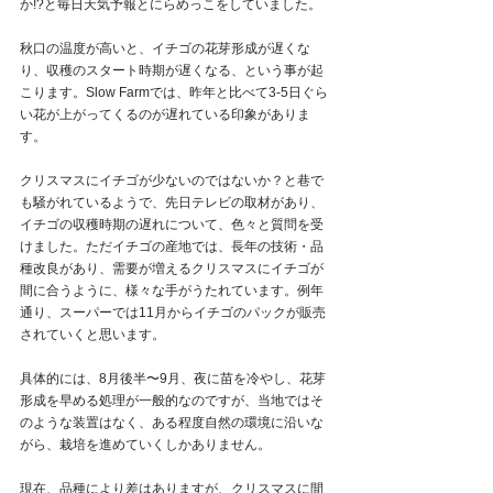
か!?と毎日天気予報とにらめっこをしていました。
秋口の温度が高いと、イチゴの花芽形成が遅くな
り、収穫のスタート時期が遅くなる、という事が起
こります。Slow Farmでは、昨年と比べて3-5日ぐら
い花が上がってくるのが遅れている印象がありま
す。
クリスマスにイチゴが少ないのではないか？と巷で
も騒がれているようで、先日テレビの取材があり、
イチゴの収穫時期の遅れについて、色々と質問を受
けました。ただイチゴの産地では、長年の技術・品
種改良があり、需要が増えるクリスマスにイチゴが
間に合うように、様々な手がうたれています。例年
通り、スーパーでは11月からイチゴのパックが販売
されていくと思います。
具体的には、8月後半〜9月、夜に苗を冷やし、花芽
形成を早める処理が一般的なのですが、当地ではそ
のような装置はなく、ある程度自然の環境に沿いな
がら、栽培を進めていくしかありません。
現在、品種により差はありますが、クリスマスに間