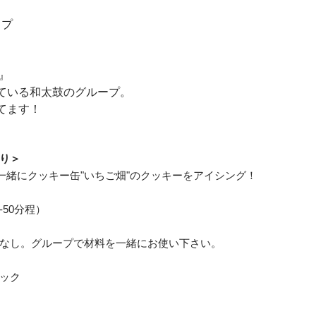
ップ
-』
ている和太鼓のグループ。
てます！
り＞
ェフと一緒にクッキー缶"いちご畑"のクッキーをアイシング！
0-50分程）
なし。グループで材料を一緒にお使い下さい。
リック