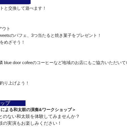
　　　　　　
トと交換して遊べます！
アウト
 sweetsのパフェ、3つ当たると焼き菓子をプレゼント！
をめざそう！
近隣 blue door cofeeのコーヒーなど地域のお店にもご協力いただい
釣り上げよう！
ョップ　　　
- による和太鼓の演奏&ワークショップ＞
とのない和太鼓を体験してみませんか？
鼓の実演もお楽しみください！