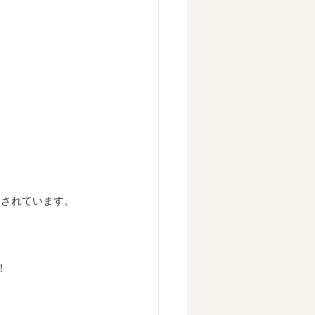
！
売されています。
！