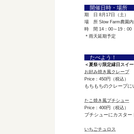
　開催日時・場所　
期　日 8月17日（土）
場　所 Slow Farm農園内
時　間 14：00～19：00
＊雨天延期予定
　たべよう！　　　
＜夏祭り限定縁日スイー
お好み焼き風クレープ
Price：450円（税込）
もちもちのクレープに
たこ焼き風プチシュー
Price：400円（税込）
プチシューにカスター
いちごチュロス