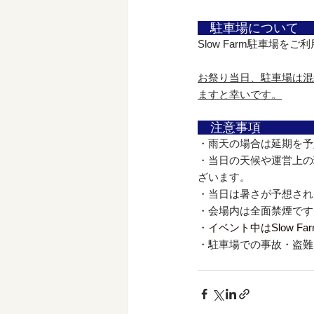
　駐車場について　
Slow Farm駐車場を
お祭り当日、駐車場は混
ますと幸いです。
　注意事項　　　　
・雨天の場合は延期を予
・当日の天候や運営上の
ざいます。
・当日は暑さが予想され
・会場内は全面禁煙です
・
イベント中はSlow 
・駐車場での事故・盗難