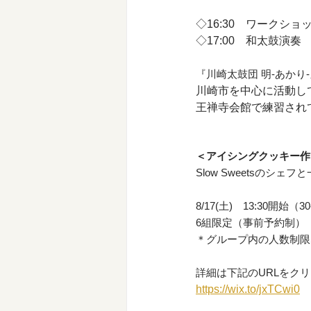
◇16:30　ワークショ
◇17:00　和太鼓演奏
『川崎太鼓団 明-あかり
川崎市を中心に活動し
王禅寺会館で練習され
＜アイシングクッキー作
Slow Sweetsのシ
8/17(土)　13:30開始（3
6組限定（事前予約制）
＊グループ内の人数制限
詳細は下記のURLをク
https://wix.to/jxTCwi0