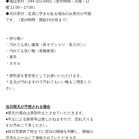
◆電話受付：044-322-9491（受付時間：火曜～日
曜 11:00～17:00）
◆当日受付：定員に空きがある場合のみ受付が可能
です。（受付時間：開始15分前まで）
＜持ち物＞
・汚れても良い服装（長そでシャツ、長ズボン）
・汚れても良い靴（長靴推奨）
・軍手
・タオル
＊授乳室を更衣室としてお使いいただけます。
＊足元が汚れますので汚れてもいい靴をご用意くだ
さい。
当日雨天が予想される場合
●雨天の場合は原則中止とさせていただきます。
●中止による振替等は致しかねますので、恐れ入りま
すが予めご了承ください。
●前日営業終了時までに翌日の開催を判断し、開催の
可否をメールにて連絡させていただきます。