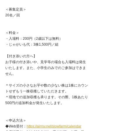
＜募集定員＞ 
20名／回
＜料金＞ 
・入場料：200円（2歳以下は無料）
・じゃがいも代：3株1,500円／組
【付き添いの方へ】
お子様の付き添いや、見学等の場合も入場料は発生
いたします。また、小学生のみでのご参加はできま
せん。
＊サイズの小さなお芋や数の少ない株は1株にカウン
トせずもう一株収穫していただきます。
＊現地での追加収穫も承ります。その際、1株あたり
500円の追加料金が発生いたします。
＜申込方法＞ 
◆Web受付：
https://airrsv.net/slowfarm/calendar