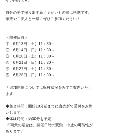
かい肉質です。
自分の手で掘り出す新じゃがいもの味は格別です。
家族やご友人と一緒にぜひご参加ください！
＜開催日時＞
①　6月13日（土）11：30～
②　6月14日（日）11：30～
③　6月20日（土）11：30～
④　6月21日（日）11：30～
⑤　6月27日（土）11：30～
⑥　6月28日（日）11：30～
＊追加開催については収穫状況をみてご案内いたし
ます。
◆集合時間：開始10分前までに直売所で受付をお願
いします。
◆体験時間：約30分を予定
 ※雨天の場合は、開催日時の変動・中止の可能性が
あります。